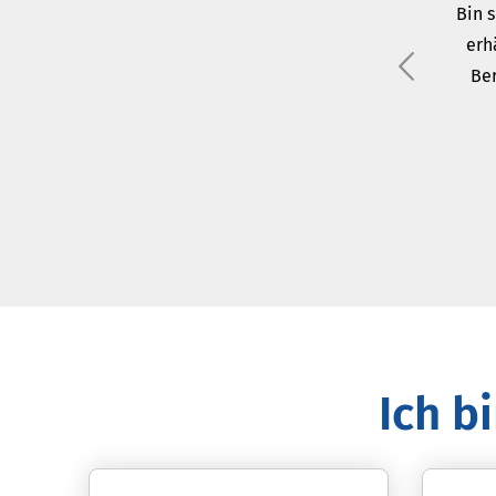
Bin 
erh
Ber
Ich b