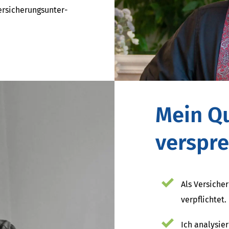
i­che­rungs­un­ter­
Mein Qu
verspre
Als Ver­sich
verpflichtet.
Ich analysie