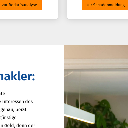
zur Bedarfsanalyse
zur Schadenmeldung
makler:
mte
e Interessen des
 genau, berät
günstige
in Geld, denn der