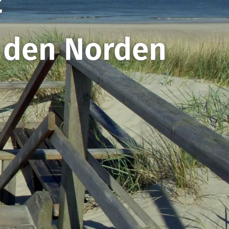
z
r den Norden