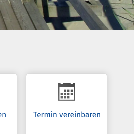
en
Termin ver­ein­baren