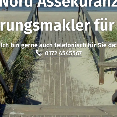
Nord Assekuran
herungs­makler fü
Ich bin gerne auch telefonisch für Sie da:
0172 4545567